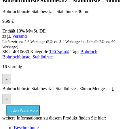
Bohrlochbürste Stahlbesatz – Stahlbürste – 36mm
Bohrlochbürste Stahlbesatz – Stahlbürste 36mm
9,99
€
Enthält 19% MwSt. DE
zzgl.
Versand
Lieferzeit: ca. 2-3 Werktage (EU: ca. 3-4 Werktage / außerhalb EU: ca. 60
Werktage)
SKU
4010680
Kategorie
TECsp!n®
Tags
Bohrloch
,
Bohrlochbürste
,
Stahlbürste
16 vorrätig
-
Bohrlochbürste Stahlbesatz - Stahlbürste - 36mm Menge
+
In den Warenkorb
weitere Informationen zu diesem Produkt finden Sie hier:
Beschreibung