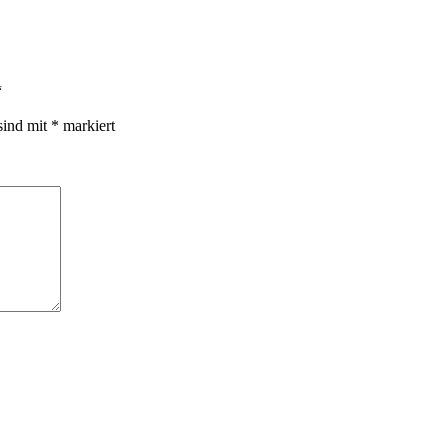
“
sind mit
*
markiert