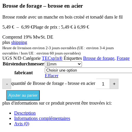
Brosse de forage – brosse en acier
Brosse ronde avec un manche en bois croisé et torsadé dans le fil
5,49
€
–
6,99
€
Plage de prix : 5,49 € à 6,99 €
Comprend 19% MwSt. DE
plus
shipping
Heure de livraison environ 2-3 jours ouvrables (UE : environ 3-4 jours
ouvrables / hors UE : environ 60 jours ouvrables)
UGS
N/D
Catégorie
TECsp!n®
Étiquettes
Brosse de forage
,
Forage
Bürstendurchmesser
fabricant
Effacer
quantité de Brosse de forage - brosse en acier
-
+
Ajouter au panier
plus d'informations sur ce produit peuvent être trouvées ici:
Description
Informations complémentaires
Avis (0)